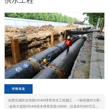
供水工程
详情信息
合肥北城区合淮路DN400球管供水工程施工，一标段滁河大桥-
-金岗大道段DN400供水球管安装4380M，总造价约400万元；