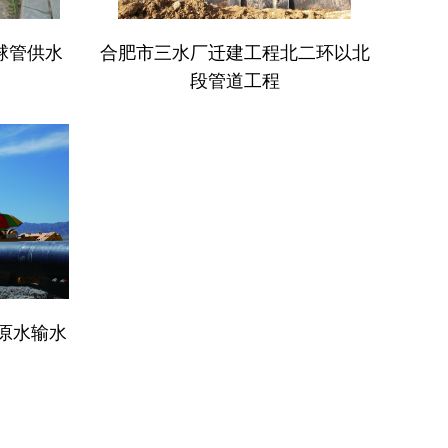
球管供水
合肥市三水厂迁建工程北二环以北
段管道工程
原水输水