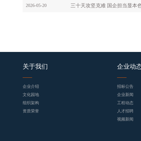
三十天攻坚克难 国企担当显本
2026-05-20
关于我们
企业动
企业介绍
招标公告
文化园地
企业新闻
组织架构
工程动态
资质荣誉
人才招聘
视频新闻