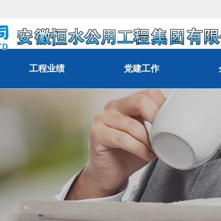
工程业绩
党建工作