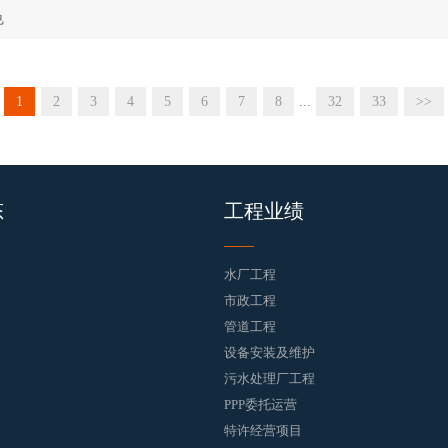
色
1
2
3
4
5
6
7
8
...
32
33
>>
态
工程业绩
水厂工程
市政工程
管道工程
设备安装及维护
污水处理厂工程
PPP委托运营
特许经营项目