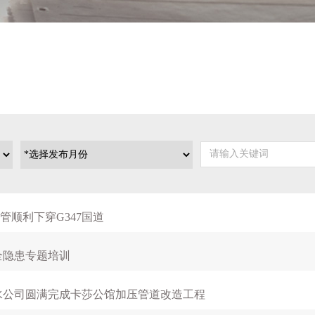
管顺利下穿G347国道
全隐患专题培训
水公司圆满完成卡莎公馆加压管道改造工程