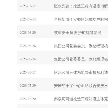
恒水先锋：改造工程有温度 便
2026-07-17
再拓新域！安徽恒水成功中标桐
2026-07-14
筑牢安全防线 护航稳健发展——
2026-06-29
集团公司党委委员、副总经理杨
2026-06-24
集团公司党委委员、副总经理杨
2026-06-24
恒水公司三体系监督审核顺利通
2026-06-17
安庆红十字中心血站联合安庆水
2026-05-29
秦泉河河道改造工程箱涵主体完
2026-05-20